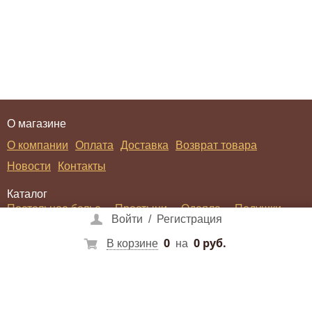
О магазине
О компании
Оплата
Доставка
Возврат товара
Новости
Контакты
Каталог
Постельное белье
Простыни
Одеяла
Подушки
Войти
/
Регистрация
Покрывала
Пледы
Халаты
0
0 руб.
В корзине
на
Войти
/
Регистрация
Социальные сети