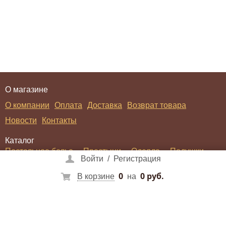
О магазине
О компании
Оплата
Доставка
Возврат товара
Новости
Контакты
Каталог
Постельное белье
Простыни
Одеяла
Подушки
Войти
/
Регистрация
Покрывала
Пледы
Халаты
0
0 руб.
В корзине
на
Войти
/
Регистрация
Социальные сети