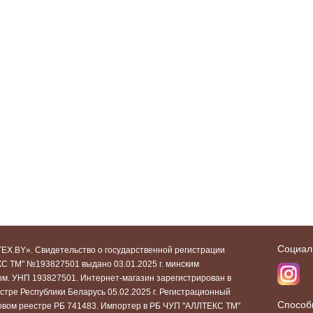
Социал
EX.BY». Свидетельство о государственной регистрации
С ТМ" №193827501 выдано 03.01.2025 г. минским
ом. УНП 193827501. Интернет-магазин зарегистрирован в
стре Республики Беларусь 05.02.2025 г. Регистрационный
Способ
говом реестре РБ 741483. Импортер в РБ ЧУП "АЛЛТЕКС ТМ"