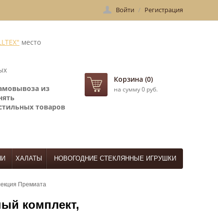
Войти
/
Регистрация
LLTEX"
место
ых
Корзина (0)
самовывоза
из
на сумму 0 руб.
нять
стильных товаров
НИ
ХАЛАТЫ
НОВОГОДНИЕ СТЕКЛЯННЫЕ ИГРУШКИ
лекция Премиата
ый комплект,