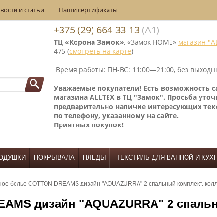
вости и статьи
Наши сертификаты
+375 (29) 664-33-13
(А1)
ТЦ «Корона Замок»
, «Замок НОМЕ»
магазин "A
475 (
смотреть на карте
)
Время работы: ПН-ВС: 11:00—21:00, без выходн
Уважаемые покупатели! Е
сть возможность 
магазина ALLTEX в ТЦ "Замок". Просьба уточ
предварительно наличие интересующих тек
по телефону, указанному на сайте.
Приятных покупок!
ОДУШКИ
ПОКРЫВАЛА
ПЛЕДЫ
ТЕКСТИЛЬ ДЛЯ ВАННОЙ И КУХ
ное белье COTTON DREAMS дизайн "AQUAZURRA" 2 спальный комплект, кол
EAMS дизайн "AQUAZURRA" 2 спальн