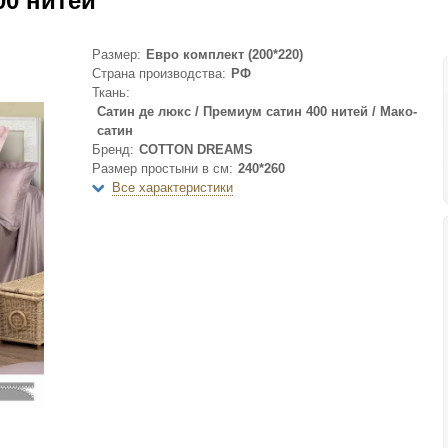
0 нитей
Размер:
Евро комплект (200*220)
Страна производства:
РФ
Ткань:
Сатин де люкс / Премиум сатин 400 нитей / Мако-
сатин
Бренд:
COTTON DREAMS
Размер простыни в см:
240*260
Все характеристики