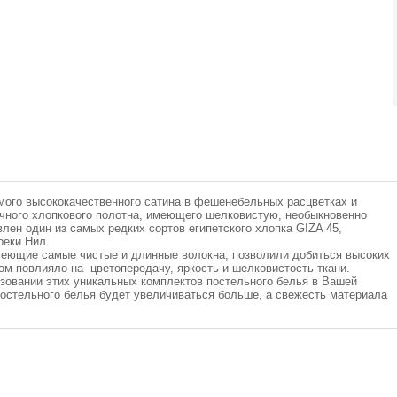
мого высококачественного сатина в фешенебельных расцветках и
ечного хлопкового полотна, имеющего шелковистую, необыкновенно
влен один из самых редких сортов египетского хлопка GIZA 45,
реки Нил.
еющие самые чистые и длинные волокна, позволили добиться высоких
м повлияло на цветопередачу, яркость и шелковистость ткани.
овании этих уникальных комплектов постельного белья в Вашей
постельного белья будет увеличиваться больше, а свежесть материала