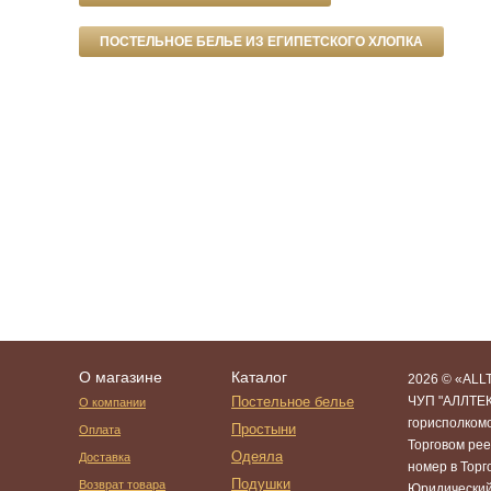
ПОСТЕЛЬНОЕ БЕЛЬЕ ИЗ ЕГИПЕТСКОГО ХЛОПКА
О магазине
Каталог
2026 © «ALLT
Постельное белье
ЧУП "АЛЛТЕК
О компании
горисполком
Простыни
Оплата
Торговом рее
Одеяла
Доставка
номер в Тор
Подушки
Возврат товара
Юридический 