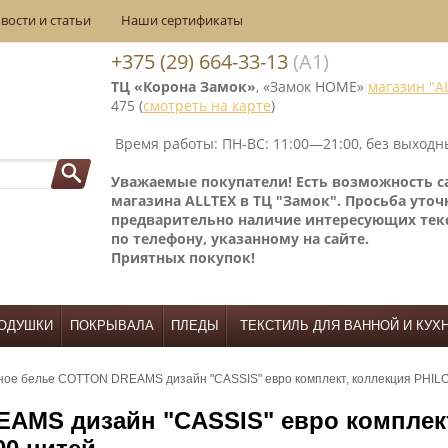
вости и статьи
Наши сертификаты
+375 (29) 664-33-13
(А1)
ТЦ «Корона Замок»
, «Замок НОМЕ»
магазин "A
475 (
смотреть на карте
)
Время работы: ПН-ВС: 11:00—21:00, без выходн
Уважаемые покупатели! Е
сть возможность 
магазина ALLTEX в ТЦ "Замок". Просьба уточ
предварительно наличие интересующих тек
по телефону, указанному на сайте.
Приятных покупок!
ОДУШКИ
ПОКРЫВАЛА
ПЛЕДЫ
ТЕКСТИЛЬ ДЛЯ ВАННОЙ И КУХ
ное белье COTTON DREAMS дизайн "CASSIS" евро комплект, коллекция PHIL
AMS дизайн "CASSIS" евро комплект