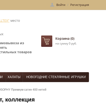
Войти
/
Регистрация
LLTEX"
место
ых
Корзина (0)
самовывоза
из
на сумму 0 руб.
нять
стильных товаров
НИ
ХАЛАТЫ
НОВОГОДНИЕ СТЕКЛЯННЫЕ ИГРУШКИ
OSOPHY Премиум сатин 400 нитей
, коллекция