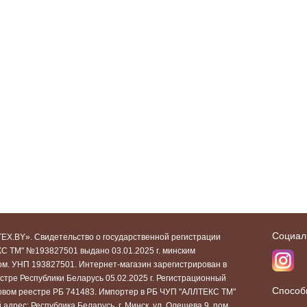
Социал
EX.BY». Свидетельство о государственной регистрации
С ТМ" №193827501 выдано 03.01.2025 г. минским
ом. УНП 193827501. Интернет-магазин зарегистрирован в
стре Республики Беларусь 05.02.2025 г. Регистрационный
Способ
говом реестре РБ 741483. Импортер в РБ ЧУП "АЛЛТЕКС ТМ"
адрес: Республика Беларусь, г. Минск, ул. Олешева 9, пом.