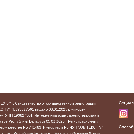
Социал
EX.BY». Свидетельство о государственной регистрации
С ТМ" №193827501 выдано 03.01.2025 г. минским
ом. УНП 193827501. Интернет-магазин зарегистрирован в
стре Республики Беларусь 05.02.2025 г. Регистрационный
Способ
говом реестре РБ 741483. Импортер в РБ ЧУП "АЛЛТЕКС ТМ"
адрес: Республика Беларусь, г. Минск, ул. Олешева 9, пом.