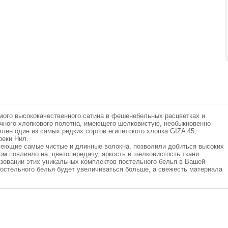
мого высококачественного сатина в фешенебельных расцветках и
ечного хлопкового полотна, имеющего шелковистую, необыкновенно
влен один из самых редких сортов египетского хлопка GIZA 45,
реки Нил.
еющие самые чистые и длинные волокна, позволили добиться высоких
м повлияло на цветопередачу, яркость и шелковистость ткани.
овании этих уникальных комплектов постельного белья в Вашей
постельного белья будет увеличиваться больше, а свежесть материала