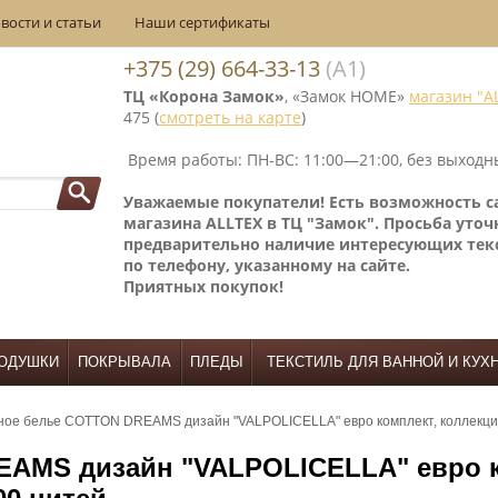
вости и статьи
Наши сертификаты
+375 (29) 664-33-13
(А1)
ТЦ «Корона Замок»
, «Замок НОМЕ»
магазин "A
475 (
смотреть на карте
)
Время работы: ПН-ВС: 11:00—21:00, без выходн
Уважаемые покупатели! Е
сть возможность 
магазина ALLTEX в ТЦ "Замок". Просьба уточ
предварительно наличие интересующих тек
по телефону, указанному на сайте.
Приятных покупок!
ОДУШКИ
ПОКРЫВАЛА
ПЛЕДЫ
ТЕКСТИЛЬ ДЛЯ ВАННОЙ И КУХ
ное белье COTTON DREAMS дизайн "VALPOLICELLA" евро комплект, коллекц
AMS дизайн "VALPOLICELLA" евро к