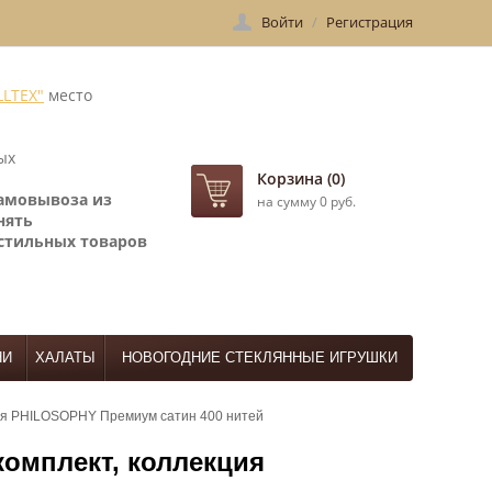
Войти
/
Регистрация
LLTEX"
место
ых
Корзина (0)
самовывоза
из
на сумму 0 руб.
нять
стильных товаров
НИ
ХАЛАТЫ
НОВОГОДНИЕ СТЕКЛЯННЫЕ ИГРУШКИ
ия PHILOSOPHY Премиум сатин 400 нитей
омплект, коллекция