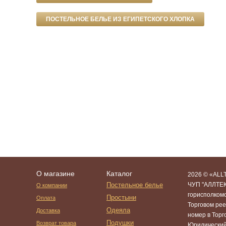
ПОСТЕЛЬНОЕ БЕЛЬЕ ИЗ ЕГИПЕТСКОГО ХЛОПКА
О магазине
Каталог
2026 © «ALLT
Постельное белье
ЧУП "АЛЛТЕК
О компании
горисполком
Простыни
Оплата
Торговом рее
Одеяла
Доставка
номер в Тор
Подушки
Возврат товара
Юридический 