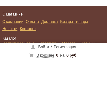
О магазине
О компании
Оплата
Доставка
Возврат товара
Новости
Контакты
Каталог
Постельное белье
Простыни
Одеяла
Подушки
Войти
/
Регистрация
Покрывала
Пледы
Халаты
0
0 руб.
В корзине
на
Войти
/
Регистрация
Социальные сети
Способы оплаты