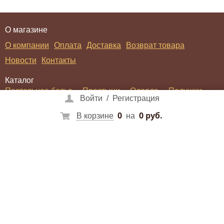
О магазине
О компании
Оплата
Доставка
Возврат товара
Новости
Контакты
Каталог
Постельное белье
Простыни
Одеяла
Подушки
Войти
/
Регистрация
Покрывала
Пледы
Халаты
0
0 руб.
В корзине
на
Войти
/
Регистрация
Социальные сети
Способы оплаты