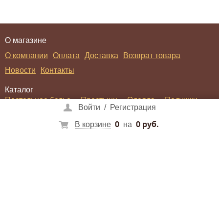
О магазине
О компании
Оплата
Доставка
Возврат товара
Новости
Контакты
Каталог
Постельное белье
Простыни
Одеяла
Подушки
Войти
/
Регистрация
Покрывала
Пледы
Халаты
0
0 руб.
В корзине
на
Войти
/
Регистрация
Социальные сети
Способы оплаты